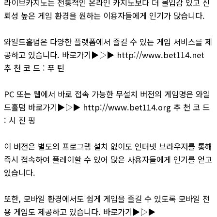
라이브카지노는 전통적인 온라인 카지노보다 더 몰입감 있고 신
뢰성 높은 게임 환경을 원하는 이용자들에게 인기가 많습니다.
와일드홀덤은 다양한 플랫폼에서 즐길 수 있는 게임 서비스를 제
공하고 있습니다. 바로가기▶▷▶ http://www.bet114.net
추 천 코 드 : 푸 틴
PC 또는 웹에서 바로 접속 가능한 무설치 버전의 게임명은 와일
드홀덤 바로가기▶▷▶ http://www.bet114.org 추 천 코 드
: 시 진 핑
이 버전은 별도의 프로그램 설치 없이도 인터넷 브라우저를 통해
즉시 접속하여 플레이할 수 있어 많은 사용자들에게 인기를 얻고
있습니다.
또한, 모바일 환경에서도 쉽게 게임을 즐길 수 있도록 모바일 전
용 게임도 제공하고 있습니다. 바로가기▶▷▶