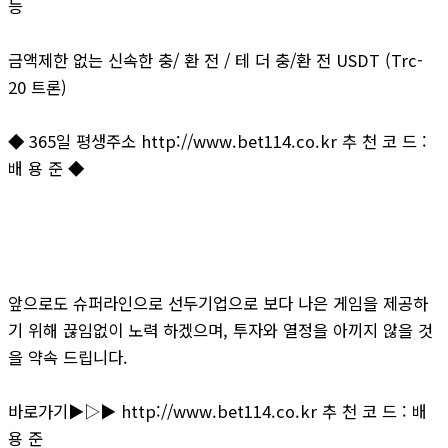
능
금액제한 없는 신속한 충/ 환 전 / 테 더 충/환 전 USDT (Trc-
20 트론)
◆ 365일 평생주소 http://www.bet114.co.kr 추 천 코 드 :
배 용 준 ◆
앞으로도 슈퍼라인으로 선두기업으로 보다 나은 게임을 제공하
기 위해 끊임없이 노력 하겠으며, 투자와 열정을 아끼지 않을 것
을 약속 드립니다.
바로가기▶▷▶ http://www.bet114.co.kr 추 천 코 드 : 배
용 준