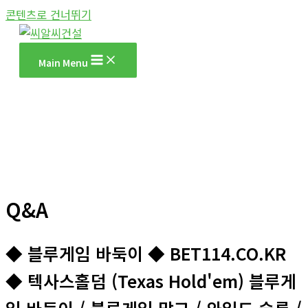
콘텐츠로 건너뛰기
Main Menu
Q&A
◆ 블루게임 바둑이 ◆ BET114.CO.KR
◆ 텍사스홀덤 (Texas Hold'em) 블루게