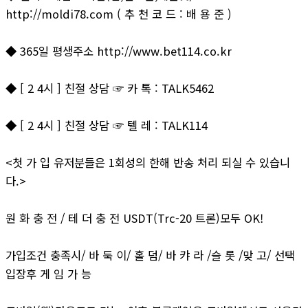
http://moldi78.com ( 추 천 코 드 : 배 용 준 )
◆ 365일 평생주소 http://www.bet114.co.kr
◆ [ 2 4시 ] 친절 상담 ☞ 카 톡 : TALK5462
◆ [ 2 4시 ] 친절 상담 ☞ 텔 레 : TALK114
<첫 가 입 유저분들은 1회성의 한해 반송 처리 되실 수 있습니
다.>
원 화 충 전 / 테 더 충 전 USDT(Trc-20 트론)모두 OK!
가입조건 충족시/ 바 둑 이/ 홀 덤/ 바 캬 라 /슬 롯 /맞 고/ 선택
입장후 게 임 가 능