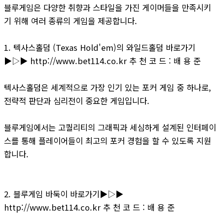
블루게임은 다양한 취향과 스타일을 가진 게이머들을 만족시키
기 위해 여러 종류의 게임을 제공합니다.
1. 텍사스홀덤 (Texas Hold'em)의 와일드홀덤 바로가기
▶▷▶ http://www.bet114.co.kr 추 천 코 드 : 배 용 준
텍사스홀덤은 세계적으로 가장 인기 있는 포커 게임 중 하나로,
전략적 판단과 심리전이 중요한 게임입니다.
블루게임에서는 고퀄리티의 그래픽과 세심하게 설계된 인터페이
스를 통해 플레이어들이 최고의 포커 경험을 할 수 있도록 지원
합니다.
2. 블루게임 바둑이 바로가기▶▷▶
http://www.bet114.co.kr 추 천 코 드 : 배 용 준