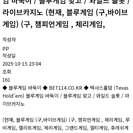
임 바둑이 / 블루게임 맞고 / 와일드 슬롯 /
라이브카지노 (현재, 블루게임 (구,바이브
게임) (구, 챔피언게임 , 체리게임,
작성자
pp
작성일
2025-10-15 23:04
조회
161
◆ 블루게임 바둑이 ◆ BET114.CO.KR ◆ 텍사스홀덤 (Texas
Hold'em) 블루게임 바둑이 / 블루게임 맞고 / 와일드 슬롯 / 라
이브카지노
(현재, 블루게임 (구,바이브게임) (구, 챔피언게임 , 체리게임, 루
비게임, 엘리트게임, 체리게임, 그랜드게임, 멀티게임, 후레쉬게