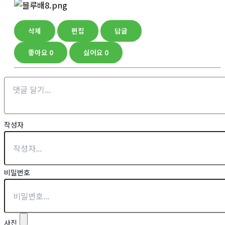
삭제
편집
답글
좋아요
0
싫어요
0
작성자
비밀번호
사진