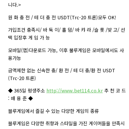
니다.>
원 화 충 전 / 테 더 충 전 USDT(Trc-20 트론)모두 OK!
가입조건 충족시/ 바 둑 이/ 홀 덤/ 바 캬 라 /슬 롯 /맞 고/ 선
택 입장후 게 임 가 능
모바일(앱)다운로드 가능, 이후 불루게임은 모바일에서도 사
용가능
금액제한 없는 신속한 충/ 환 전 / 테 더 충/환 전 USDT
(Trc-20 트론)
◆ 365일 평생주소
http://www.bet114.co.kr
추 천 코 드
: 배 용 준 ◆
블루게임에서 즐길 수 있는 다양한 게임의 종류
블루게임은 다양한 취향과 스타일을 가진 게이머들을 만족시