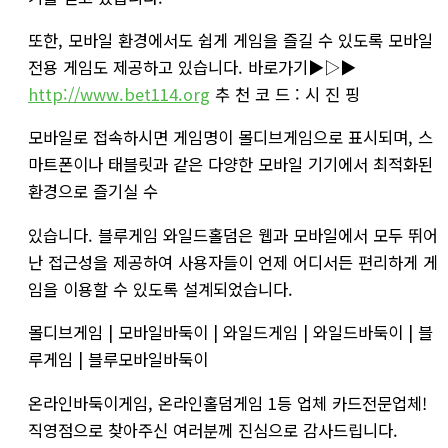
또한, 모바일 환경에서도 쉽게 게임을 즐길 수 있도록 모바일
전용 게임도 제공하고 있습니다. 바로가기▶▷▶
http://www.bet114.org
추 천 코 드 : 시 진 핑
모바일로 접속하시면 게임명이 몰디브게임으로 표시되며, 스
마트폰이나 태블릿과 같은 다양한 모바일 기기에서 최적화된
환경으로 즐기실 수
있습니다. 블루게임 와일드홀덤은 웹과 모바일에서 모두 뛰어
난 접근성을 제공하여 사용자들이 언제 어디서든 편리하게 게
임을 이용할 수 있도록 설계되었습니다.
몰디브게임 | 모바일바둑이 | 와일드게임 | 와일드바둑이 | 블
루게임 | 블루모바일바둑이
온라인바둑이게임, 온라인홀덤게임 1등 업체 카드전문업체!
직영점으로 찾아주신 여러분께 진심으로 감사드립니다.