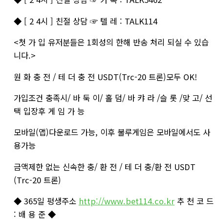
◆ [ 2 4시 ] 친절 상담 ☞ 텔 레 : TALK114
<첫 가 입 유저분들은 1회성의 한해 반송 처리 되실 수 있습
니다.>
원 화 충 전 / 테 더 충 전 USDT(Trc-20 트론)모두 OK!
가입조건 충족시/ 바 둑 이/ 홀 덤/ 바 캬 라 /슬 롯 /맞 고/ 선
택 입장후 게 임 가 능
모바일(앱)다운로드 가능, 이후 불루게임은 모바일에서도 사
용가능
금액제한 없는 신속한 충/ 환 전 / 테 더 충/환 전 USDT
(Trc-20 트론)
◆ 365일 평생주소
http://www.bet114.co.kr
추 천 코 드
: 배 용 준 ◆