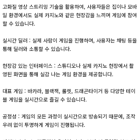
고화질 영상 스트리밍 기술을 활용하여, 사용자들은 집이나 모바
일 환경에서도 실제 카지노와 같은 현장감을 느끼며 게임에 참여
할 수 있습니다.
실시간 딜러 : 실제 사람이 게임을 진행하며, 사용자는 채팅 등을
통해 딜러와 소통할 수 있습니다.
현장감 있는 인터페이스 : 스튜디오나 실제 카지노 현장에서 촬
영된 화면을 통해 실감 나는 게임 환경을 제공합니다.
대표 게임 : 바카라, 블랙잭, 룰렛, 드래곤타이거 등 다양한 테이
블 게임을 실시간으로 즐길 수 있습니다.
공정성 : 게임의 모든 과정이 실시간으로 방송되기 때문에, 조작
우려 없이 투명하게 게임이 진행됩니다.