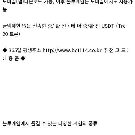
모바일(앱)다운로드 가능, 이후 불루게임은 모바일에서도 사용가
능
금액제한 없는 신속한 충/ 환 전 / 테 더 충/환 전 USDT (Trc-
20 트론)
◆ 365일 평생주소 http://www.bet114.co.kr 추 천 코 드 :
배 용 준 ◆
블루게임에서 즐길 수 있는 다양한 게임의 종류