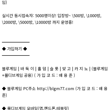
임)
실시간 동시접속자: 5000명이상! 입장방~ \500방, \1000방,
\2000방, \5000방, \10000방 까지 운영중!
━━━━━━━
◆ 가입하기 ◆
━━━━━━━
블루게임 | 바 둑 이 | 홀 덤 | 슬 롯 | 맞 고 | 카 지 노 | (블루게임
+몰디브게임 공용) ( 가 입 코 드 : 배 용 준 )
◆ 블루게임 PC주소 http://blgm77.com (가 입 코 드 : 배 용
준)
◆ 몰디브게임 모바일(앱,핸드폰,테블릿)