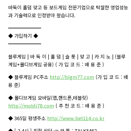
바둑이 홀덤 맞고 등 보드게임 전문기업으로 탁월한 영업성능
과 기술력으로 인정받아 왔습니다.
━━━━━━━
◆ 가입하기 ◆
━━━━━━━
블루게임 | 바 둑 이 | 홀 덤 | 슬 롯 | 맞 고 | 카 지 노 | (블루
게임+몰디브게임 공용) ( 가 입 코 드 : 배 용 준 )
◆ 블루게임 PC주소
http://blgm77.com
(가 입 코 드 : 배
용 준)
◆ 몰디브게임 모바일(앱,핸드폰,테블릿)
http://moldi78.com
( 추 천 코 드 : 배 용 준 )
◆ 365일 평생주소
http://www.bet114.co.kr
◆ [ 2 4시 ] 친절 상담 ☞ 카 톡 : TALK5462